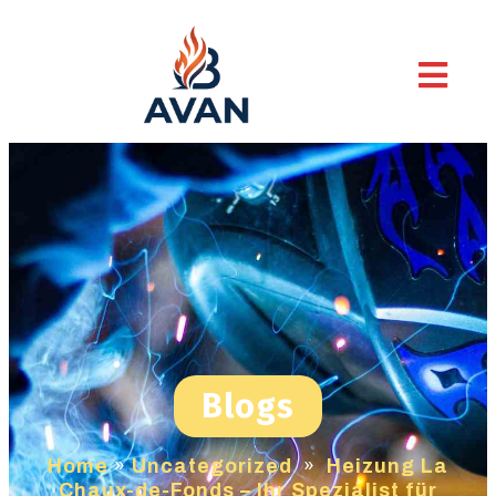
Blogs
Home
»
Uncategorized
»
Heizung La
Chaux-de-Fonds – Ihr Spezialist für