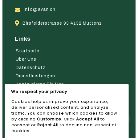
info@avan.ch
Birsfelderstrasse 93 4132 Muttenz
Links
Startseite
Über Uns
Datenschutz
Dienstleistungen
Kontaktieren Sie Uns
We respect your privacy
Nehmen Sie Kontakt Mit Uns Auf
Cookies help us improve your experience,
deliver personalized content, and analyze
traffic. You can choose which cookies to allow
by clicking
Customize
. Click
Accept All
to
consent or
Reject All
to decline non-essential
cookies.
Absenden