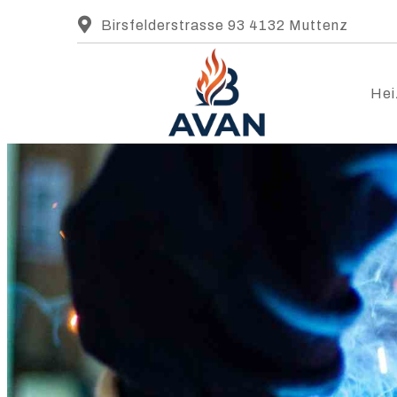
Birsfelderstrasse 93 4132 Muttenz
Hei