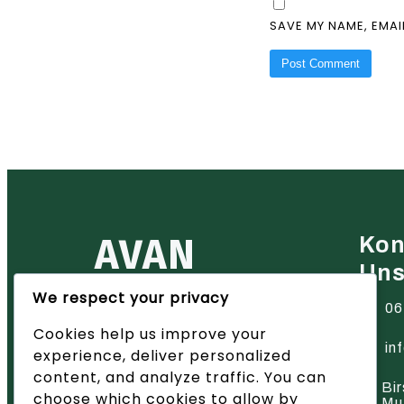
SAVE MY NAME, EMAI
AVAN
Kon
Un
We respect your privacy
Ihr zuverlässiger Partner für
06
Heiztechnik in der Region Basel
Cookies help us improve your
– wir bieten innovative Lösungen
und hervorragenden Service.
in
experience, deliver personalized
content, and analyze traffic. You can
Bir
choose which cookies to allow by
Mu