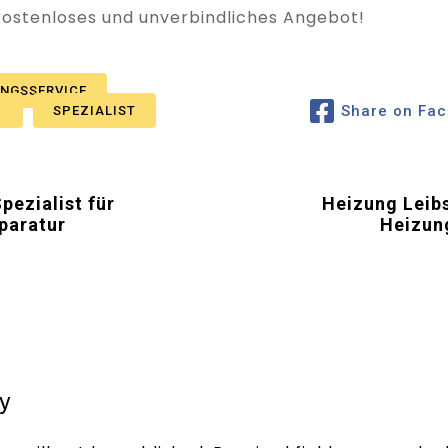
 kostenloses und unverbindliches Angebot!
UNGSSERVICE
Share on Fa
R
SPEZIALIST
pezialist für
Heizung Leibs
paratur
Heizun
y