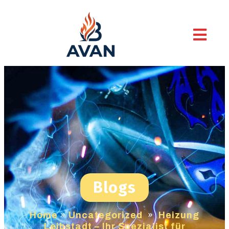
Blogs
Home
»
Uncategorized
»
Heizung
Leibstadt – Ihr Spezialist für