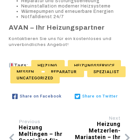
Reparatur und Störungsbehebung
Neuinstallation moderner Heizsysteme
Wärmepumpen und erneuerbare Energien
Notfalldienst 24/7
AVAN – Ihr Heizungspartner
Kontaktieren Sie uns für ein kostenloses und
unverbindliches Angebot!
Tags:
HEIZUNG
HEIZUNGSSERVICE
MESSEN
REPARATUR
SPEZIALIST
UNCATEGORIZED
Share on Facebook
Share on Twitter
Next
Previous
Heizung
Heizung
Metzerlen-
Meltingen – Ihr
Mariastein – Ihr