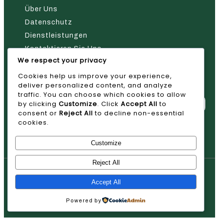
Über Uns
Datenschutz
Dienstleistungen
Kontaktieren Sie Uns
We respect your privacy
Nehmen Sie Kontakt Mit Uns Auf
Cookies help us improve your experience,
deliver personalized content, and analyze
traffic. You can choose which cookies to allow
by clicking
Customize
. Click
Accept All
to
consent or
Reject All
to decline non-essential
cookies.
Absenden
Customize
Reject All
© 2026 AVAN
Accept All
Powered by