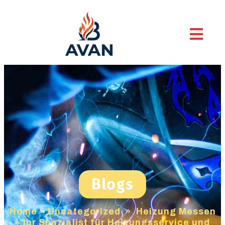
Blogs
Home
»
Uncategorized
»
Heizung Messen
– Ihr Spezialist für Heizungsservice und