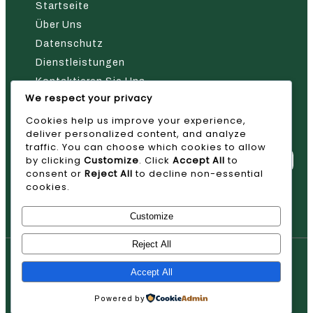
Startseite
Über Uns
Datenschutz
Dienstleistungen
Kontaktieren Sie Uns
We respect your privacy
Nehmen Sie Kontakt Mit Uns Auf
Cookies help us improve your experience,
deliver personalized content, and analyze
traffic. You can choose which cookies to allow
by clicking
Customize
. Click
Accept All
to
consent or
Reject All
to decline non-essential
cookies.
Absenden
Customize
Reject All
© 2026 AVAN
Accept All
Powered by