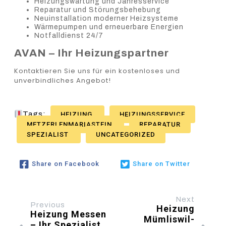
Heizungswartung und Jahresservice
Reparatur und Störungsbehebung
Neuinstallation moderner Heizsysteme
Wärmepumpen und erneuerbare Energien
Notfalldienst 24/7
AVAN – Ihr Heizungspartner
Kontaktieren Sie uns für ein kostenloses und
unverbindliches Angebot!
Tags:
HEIZUNG
HEIZUNGSSERVICE
METZERLENMARIASTEIN
REPARATUR
SPEZIALIST
UNCATEGORIZED
Share on Facebook
Share on Twitter
Next
Previous
Heizung
Heizung Messen
Mümliswil-
– Ihr Spezialist