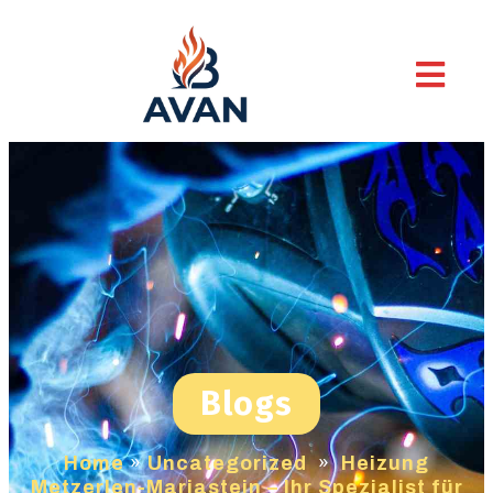
Blogs
Home
»
Uncategorized
»
Heizung
Metzerlen-Mariastein – Ihr Spezialist für