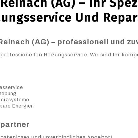
Reinach (AG) – Ihr Spezi
zungsservice Und Repar
Reinach (AG) – professionell und zu
professionellen Heizungsservice. Wir sind Ihr komp
esservice
ehebung
 Heizsysteme
bare Energien
spartner
 kostenloses und unverbindliches Angebot!