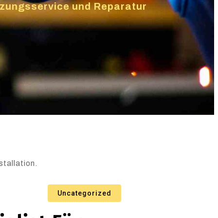
eizungsservice und Reparatur
tallation.
Uncategorized