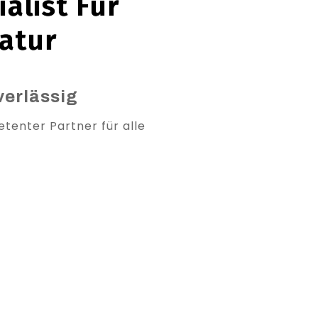
alist Für
atur
verlässig
etenter Partner für alle