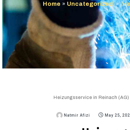
Home
»
Uncategorized
»
He
Heizungsservice in Reinach (AG) 
Natmir Afizi
May 25, 20