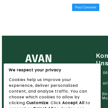
AVAN
Kon
Un
We respect your privacy
Ihr zuverlässiger Partner für
06
Heiztechnik in der Region Basel
Cookies help us improve your
– wir bieten innovative Lösungen
und hervorragenden Service.
in
experience, deliver personalized
content, and analyze traffic. You can
Bir
choose which cookies to allow by
Mu
clicking
Customize
. Click
Accept All
to