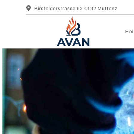
Birsfelderstrasse 93 4132 Muttenz
Hei