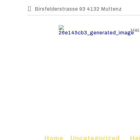
Birsfelderstrasse 93 4132 Muttenz
Hei
Home
»
Uncategorized
»
He