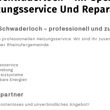
zungsservice Und Repar
Schwaderloch – professionell und z
professionellen Heizungsservice. Wir sind Ihr zuverl
uer Rheinufergemeinde.
esservice
ehebung
 Heizsysteme
bare Energien
spartner
 kostenloses und unverbindliches Angebot!