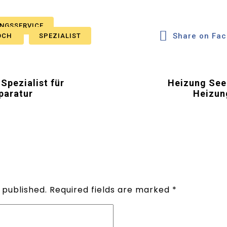
NGSSERVICE
Share on Fa
OCH
SPEZIALIST
Spezialist für
Heizung Seen
paratur
Heizun
 published.
Required fields are marked
*