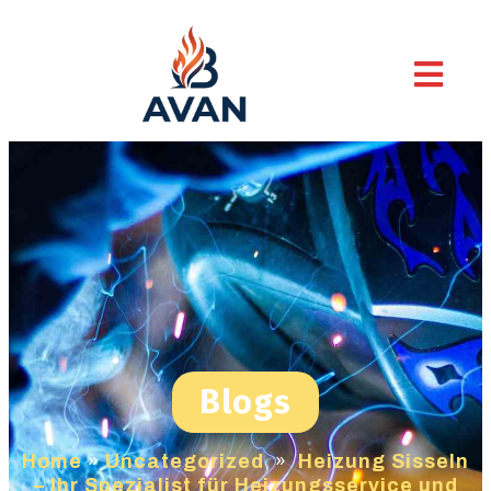
Blogs
Home
»
Uncategorized
»
Heizung Sisseln
– Ihr Spezialist für Heizungsservice und