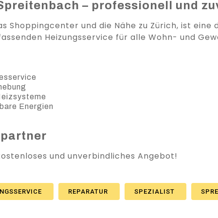
Spreitenbach – professionell und zu
as Shoppingcenter und die Nähe zu Zürich, ist eine
fassenden Heizungsservice für alle Wohn- und Gew
esservice
ehebung
 Heizsysteme
bare Energien
spartner
 kostenloses und unverbindliches Angebot!
UNGSSERVICE
REPARATUR
SPEZIALIST
SPR