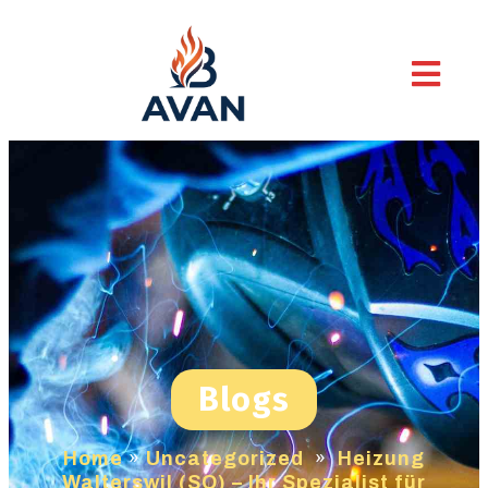
Blogs
Home
»
Uncategorized
»
Heizung
Walterswil (SO) – Ihr Spezialist für