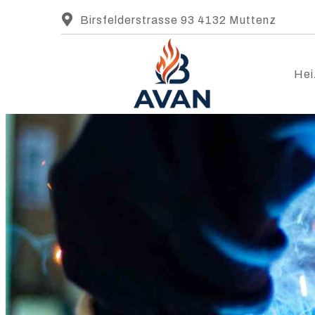
Birsfelderstrasse 93 4132 Muttenz
Hei