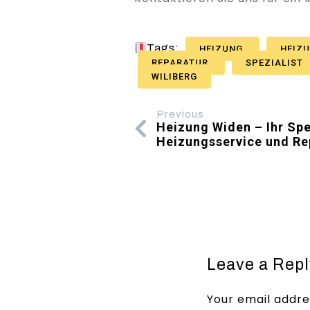
Tags:
HEIZUNG
HEIZ
REPARATUR
SPEZIALIST
WILIBERG
Previous
Heizung Widen – Ihr Spez
Heizungsservice und Re
Leave a Repl
Your email addres