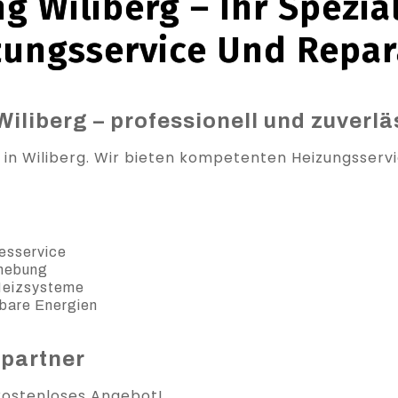
g Wiliberg – Ihr Spezial
zungsservice Und Repar
Wiliberg – professionell und zuverlä
 in Wiliberg. Wir bieten kompetenten Heizungsservi
esservice
ehebung
 Heizsysteme
bare Energien
spartner
 kostenloses Angebot!