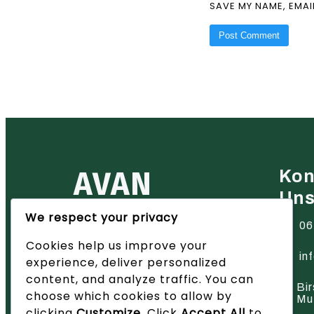
SAVE MY NAME, EMAI
AVAN
Kon
Un
We respect your privacy
Ihr zuverlässiger Partner für
06
Heiztechnik in der Region Basel
Cookies help us improve your
– wir bieten innovative Lösungen
und hervorragenden Service.
in
experience, deliver personalized
content, and analyze traffic. You can
Bir
choose which cookies to allow by
Mu
clicking
Customize
. Click
Accept All
to