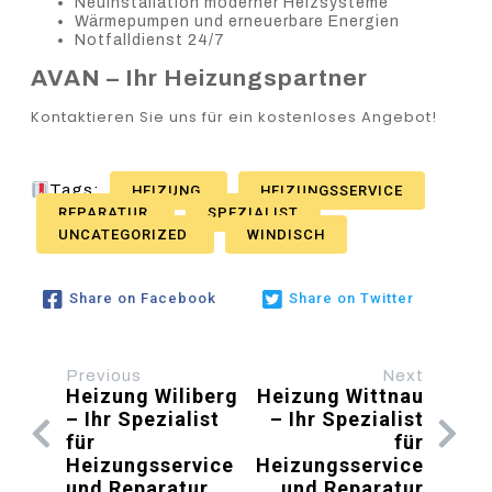
Neuinstallation moderner Heizsysteme
Wärmepumpen und erneuerbare Energien
Notfalldienst 24/7
AVAN – Ihr Heizungspartner
Kontaktieren Sie uns für ein kostenloses Angebot!
Tags:
HEIZUNG
HEIZUNGSSERVICE
REPARATUR
SPEZIALIST
UNCATEGORIZED
WINDISCH
Share on Facebook
Share on Twitter
Previous
Next
Heizung Wiliberg
Heizung Wittnau
– Ihr Spezialist
– Ihr Spezialist
für
für
Heizungsservice
Heizungsservice
und Reparatur
und Reparatur