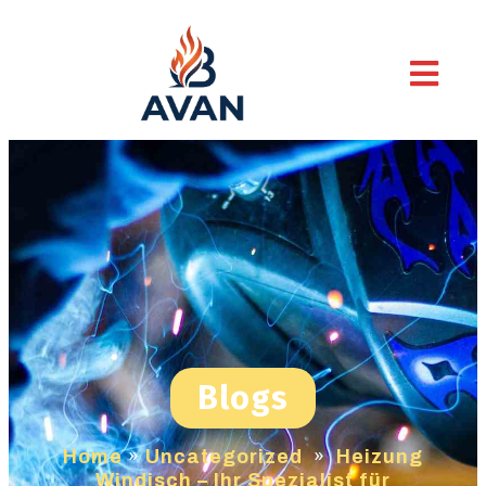
Blogs
Home
»
Uncategorized
»
Heizung
Windisch – Ihr Spezialist für