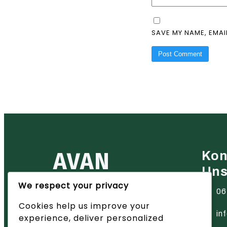
SAVE MY NAME, EMAI
AVAN
Kon
Un
We respect your privacy
Ihr zuverlässiger Partner für
06
Heiztechnik in der Region Basel
Cookies help us improve your
– wir bieten innovative Lösungen
und hervorragenden Service.
in
experience, deliver personalized