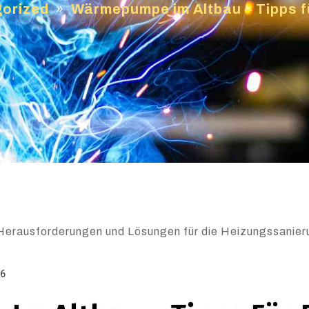
orized
»
Wärmepumpe im Altbau – Tipps f
erausforderungen und Lösungen für die Heizungssanier
26