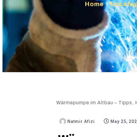
Home
»
Uncateg
Wärmepumpe im Altbau – Tipps, H
Natmir Afizi
May 25, 20