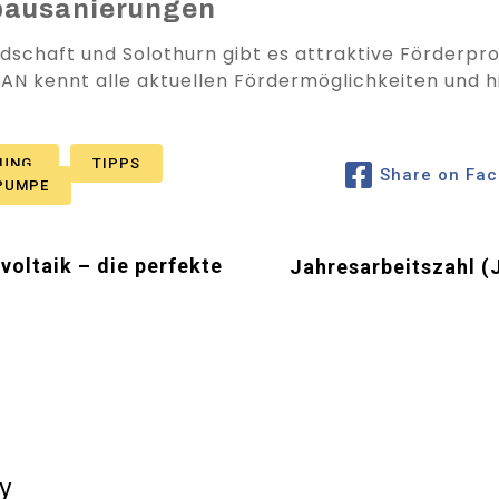
tbausanierungen
dschaft und Solothurn gibt es attraktive Förderp
AN kennt alle aktuellen Fördermöglichkeiten und hil
RUNG
TIPPS
Share on Fa
PUMPE
ltaik – die perfekte
Jahresarbeitszahl 
y