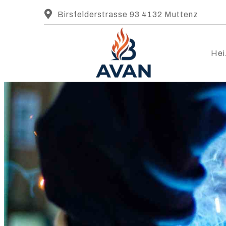
Birsfelderstrasse 93 4132 Muttenz
Hei