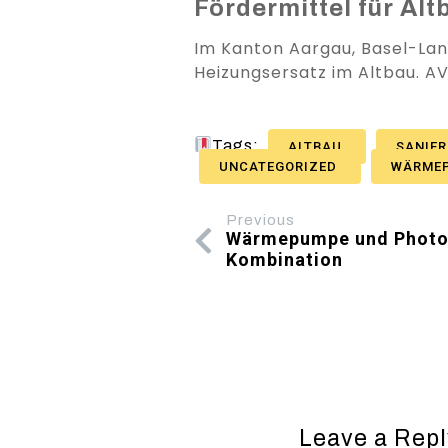
Fördermittel für Al
Im Kanton Aargau, Basel-Lan
Heizungsersatz im Altbau. AV
Tags:
ALTBAU
SANIE
UNCATEGORIZED
WÄRME
Previous
Wärmepumpe und Photovo
Kombination
Leave a Repl