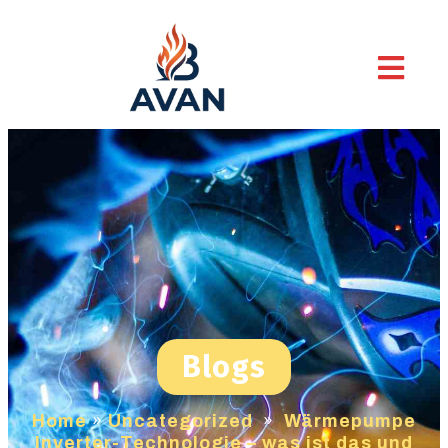
Blogs
Home
»
Uncategorized
»
Wärmepumpe
Inverter-Technologie – was ist das und