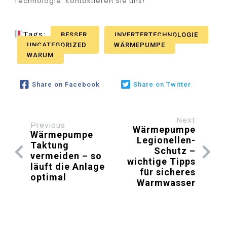
Technologie. Kontaktieren Sie uns!
Tags:
BESSER
INVERTERTECHNOLOGIE
UNCATEGORIZED
WÄRMEPUMPE
WARUM
Share on Facebook
Share on Twitter
Next
Previous
Wärmepumpe
Wärmepumpe
Legionellen-
Taktung
Schutz –
vermeiden – so
wichtige Tipps
läuft die Anlage
für sicheres
optimal
Warmwasser