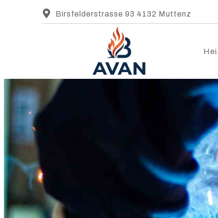
Birsfelderstrasse 93 4132 Muttenz
Hei