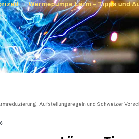
rized
»
Wärmepumpe Lärm – Tipps und Au
mreduzierung, Aufstellungsregeln und Schweizer Vorsch
26