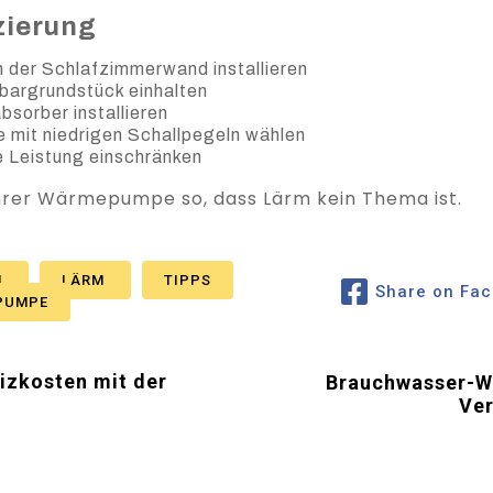
zierung
n der Schlafzimmerwand installieren
argrundstück einhalten
sorber installieren
mit niedrigen Schallpegeln wählen
e Leistung einschränken
Ihrer Wärmepumpe so, dass Lärm kein Thema ist.
N
LÄRM
TIPPS
Share on Fa
PUMPE
eizkosten mit der
Brauchwasser-W
Ver