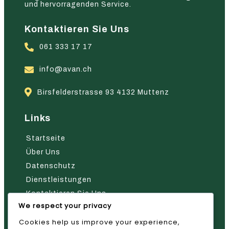
und hervorragenden Service.
Kontaktieren Sie Uns
061 333 17 17
info@avan.ch
Birsfelderstrasse 93 4132 Muttenz
Links
Startseite
Über Uns
Datenschutz
Dienstleistungen
Kontaktieren Sie Uns
We respect your privacy
Nehmen Sie Kontakt Mit Uns Auf
Cookies help us improve your experience,