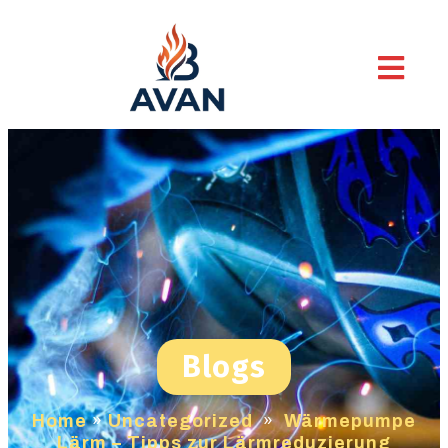
Blogs
Home
»
Uncategorized
»
Wärmepumpe
Lärm – Tipps zur Lärmreduzierung