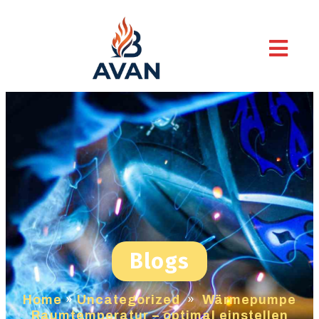
Blogs
Home
»
Uncategorized
»
Wärmepumpe
Raumtemperatur – optimal einstellen