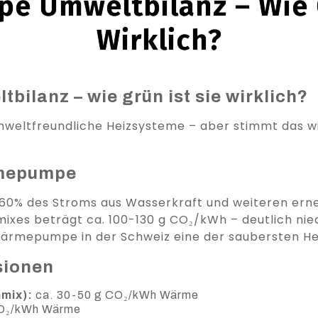
 Umweltbilanz – Wie G
Wirklich?
lanz – wie grün ist sie wirklich?
ltfreundliche Heizsysteme – aber stimmt das wir
rmepumpe
60% des Stroms aus Wasserkraft und weiteren ern
xes beträgt ca. 100-130 g CO₂/kWh – deutlich nied
Wärmepumpe in der Schweiz eine der saubersten He
sionen
mix):
ca. 30-50 g CO₂/kWh Wärme
CO₂/kWh Wärme