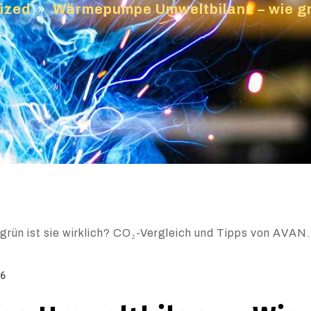
ized
»
Wärmepumpe Umweltbilanz – wie grü
ün ist sie wirklich? CO₂-Vergleich und Tipps von AVAN.
26