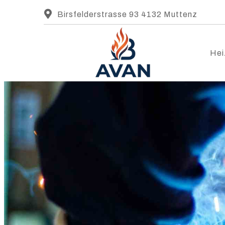
Birsfelderstrasse 93 4132 Muttenz
Hei