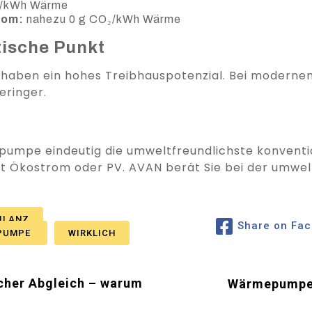
₂/kWh Wärme
rom:
nahezu 0 g CO₂/kWh Wärme
itische Punkt
A haben ein hohes Treibhauspotenzial. Bei moderne
eringer.
epumpe eindeutig die umweltfreundlichste konventi
t Ökostrom oder PV. AVAN berät Sie bei der umwel
ILANZ
Share on Fa
PUMPE
WIRKLICH
her Abgleich – warum
Wärmepumpe S