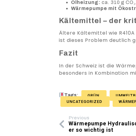
Ölheizung:
ca. 310 g CO
Wärmepumpe mit Ökost
Kältemittel – der kr
Ältere Kältemittel wie R410
ist dieses Problem deutlich g
Fazit
In der Schweiz ist die Wärm
besonders in Kombination mi
Tags:
GRÜN
UMWELTB
UNCATEGORIZED
WÄRME
Previous
Wärmepumpe Hydraulisc
er so wichtig ist