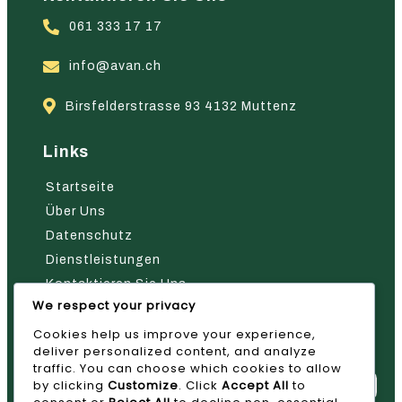
061 333 17 17
info@avan.ch
Birsfelderstrasse 93 4132 Muttenz
Links
Startseite
Über Uns
Datenschutz
Dienstleistungen
Kontaktieren Sie Uns
We respect your privacy
Nehmen Sie Kontakt Mit Uns Auf
Cookies help us improve your experience,
deliver personalized content, and analyze
traffic. You can choose which cookies to allow
by clicking
Customize
. Click
Accept All
to