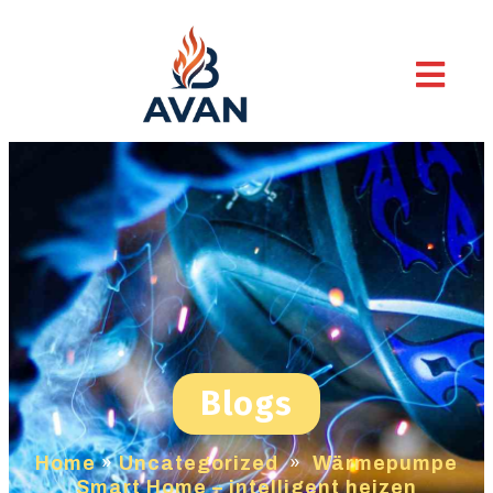
Blogs
Home
»
Uncategorized
»
Wärmepumpe
Smart Home – intelligent heizen